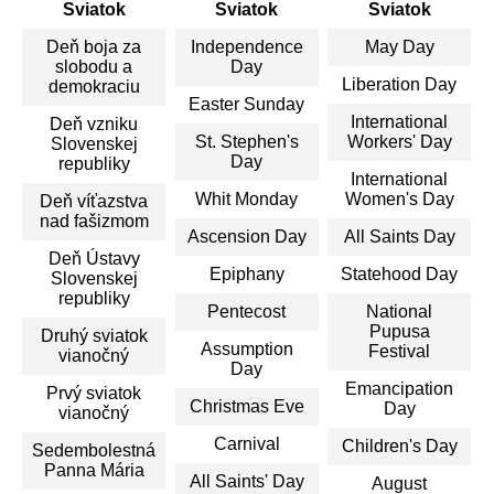
Sviatok
Sviatok
Sviatok
Deň boja za
Independence
May Day
slobodu a
Day
Liberation Day
demokraciu
Easter Sunday
International
Deň vzniku
St. Stephen's
Workers' Day
Slovenskej
Day
republiky
International
Whit Monday
Women's Day
Deň víťazstva
nad fašizmom
Ascension Day
All Saints Day
Deň Ústavy
Epiphany
Statehood Day
Slovenskej
republiky
Pentecost
National
Pupusa
Druhý sviatok
Assumption
Festival
vianočný
Day
Emancipation
Prvý sviatok
Christmas Eve
Day
vianočný
Carnival
Children's Day
Sedembolestná
Panna Mária
All Saints' Day
August