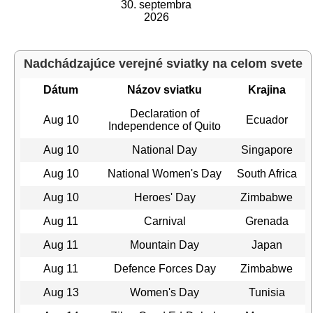
30. septembra
2026
Nadchádzajúce verejné sviatky na celom svete
Dátum
Názov sviatku
Krajina
Declaration of
Aug 10
Ecuador
Independence of Quito
Aug 10
National Day
Singapore
Aug 10
National Women's Day
South Africa
Aug 10
Heroes' Day
Zimbabwe
Aug 11
Carnival
Grenada
Aug 11
Mountain Day
Japan
Aug 11
Defence Forces Day
Zimbabwe
Aug 13
Women's Day
Tunisia