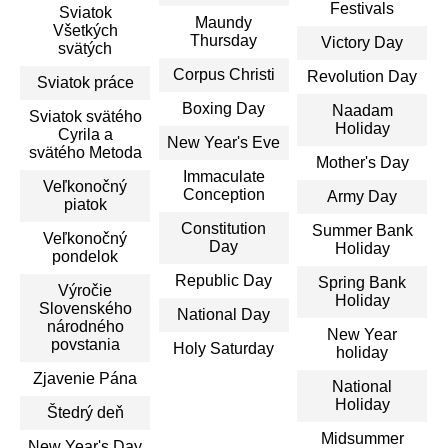
Festivals
Sviatok
Maundy
Všetkých
Thursday
Victory Day
svätých
Corpus Christi
Revolution Day
Sviatok práce
Boxing Day
Naadam
Sviatok svätého
Holiday
Cyrila a
New Year's Eve
svätého Metoda
Mother's Day
Immaculate
Veľkonočný
Conception
Army Day
piatok
Constitution
Summer Bank
Veľkonočný
Day
Holiday
pondelok
Republic Day
Spring Bank
Výročie
Holiday
Slovenského
National Day
národného
New Year
povstania
Holy Saturday
holiday
Zjavenie Pána
National
Holiday
Štedrý deň
Midsummer
New Year's Day